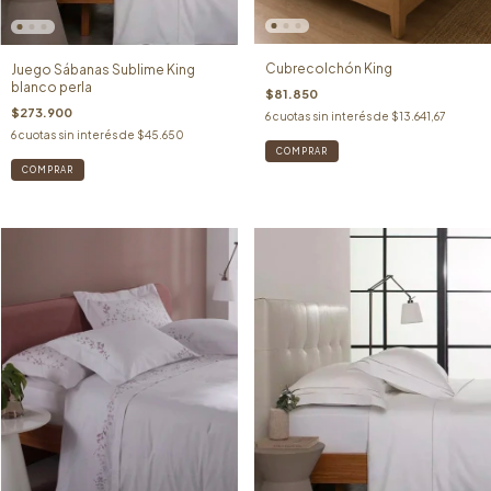
Cubrecolchón King
Juego Sábanas Sublime King
blanco perla
$81.850
$273.900
6
cuotas sin interés de
$13.641,67
6
cuotas sin interés de
$45.650