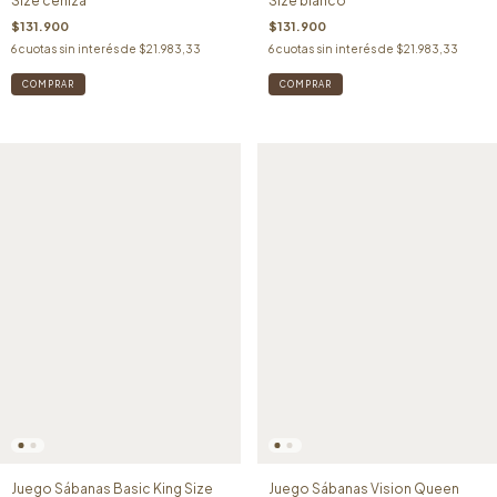
Size ceniza
Size blanco
$131.900
$131.900
6
cuotas sin interés de
$21.983,33
6
cuotas sin interés de
$21.983,33
Juego Sábanas Basic King Size
Juego Sábanas Vision Queen