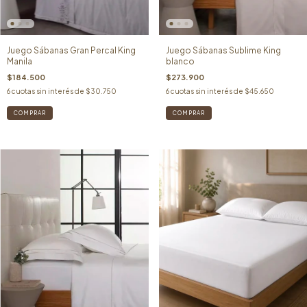
Juego Sábanas Gran Percal King
Juego Sábanas Sublime King
Manila
blanco
$184.500
$273.900
6
cuotas sin interés de
$30.750
6
cuotas sin interés de
$45.650