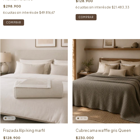
$128.900
$298.900
6
cuotas sin interés de
$21.483,33
6
cuotas sin interés de
$49.816,67
Frazada Alpi king marfil
Cubrecama waffle gris Queen
$128.900
$230.000