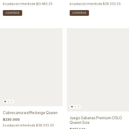
6
cuotas sin interés de
$21.483,33
6
cuotas sin interés de
$38.333,33
Cubrecama waffle beige Queen
Juego Sábanas Premium OSLO
$230.000
Queen Size
6
cuotas sin interés de
$38.333,33