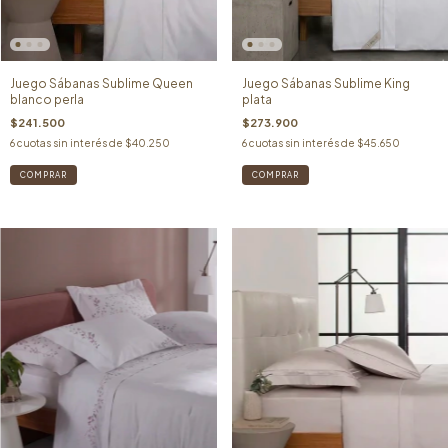
Juego Sábanas Sublime King
Juego Sábanas Sublime Queen
plata
blanco perla
$273.900
$241.500
6
cuotas sin interés de
$45.650
6
cuotas sin interés de
$40.250