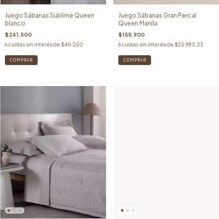
Juego Sábanas Gran Percal
Juego Sábanas Sublime Queen
Queen Manila
blanco
$155.900
$241.500
6
cuotas sin interés de
$25.983,33
6
cuotas sin interés de
$40.250