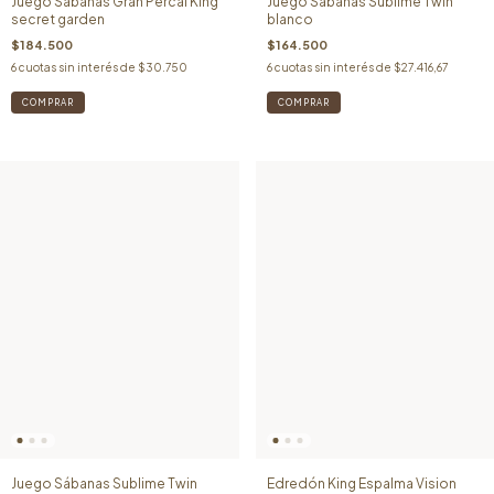
Juego Sábanas Gran Percal King
Juego Sábanas Sublime Twin
secret garden
blanco
$184.500
$164.500
6
cuotas sin interés de
$30.750
6
cuotas sin interés de
$27.416,67
Edredón King Espalma Vision
Juego Sábanas Sublime Twin