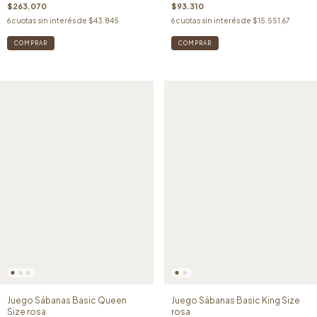
$263.070
$93.310
6
cuotas sin interés de
$43.845
6
cuotas sin interés de
$15.551,67
Juego Sábanas Basic Queen
Juego Sábanas Basic King Size
Size rosa
rosa