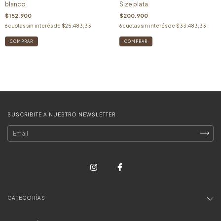
blanco
Size plata
$152.900
$200.900
6
cuotas sin interés de
$25.483,33
6
cuotas sin interés de
$33.483,33
SUSCRIBITE A NUESTRO NEWSLETTER
CATEGORÍAS