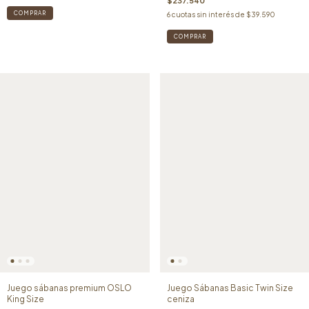
$237.540
6
cuotas sin interés de
$39.590
Juego sábanas premium OSLO
Juego Sábanas Basic Twin Size
King Size
ceniza