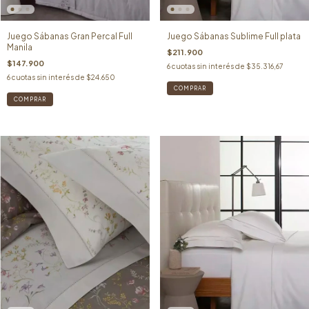
Juego Sábanas Gran Percal Full
Juego Sábanas Sublime Full plata
Manila
$211.900
$147.900
6
cuotas sin interés de
$35.316,67
6
cuotas sin interés de
$24.650