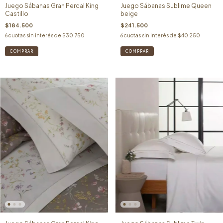
Juego Sábanas Sublime Queen
Juego Sábanas Gran Percal King
beige
Castillo
$241.500
$184.500
6
cuotas sin interés de
$40.250
6
cuotas sin interés de
$30.750