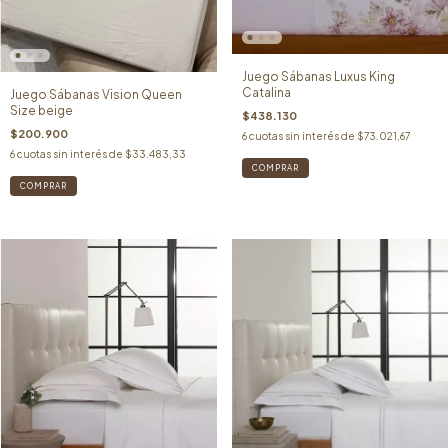
Juego Sábanas Luxus King
Catalina
Juego Sábanas Vision Queen
Size beige
$438.130
$200.900
6
cuotas sin interés de
$73.021,67
6
cuotas sin interés de
$33.483,33