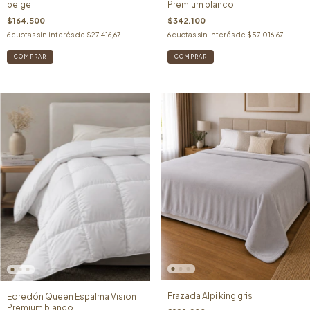
Premium blanco
beige
$342.100
$164.500
6
cuotas sin interés de
$57.016,67
6
cuotas sin interés de
$27.416,67
Frazada Alpi king gris
Edredón Queen Espalma Vision
Premium blanco