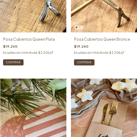
Posa Cubiertos Queen Plata
Posa Cubiertos Queen Bronce
$19.240
$19.240
6
cuotas sin interés de
$3.206,67
6
cuotas sin interés de
$3.206,67