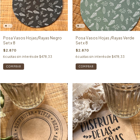
Posa Vasos Hojas/Rayas Negro
Posa Vasos Hojas /Rayas Verde
Set x 8
Set x 8
$2.870
$2.870
6
cuotas sin interés de
$478,33
6
cuotas sin interés de
$478,33