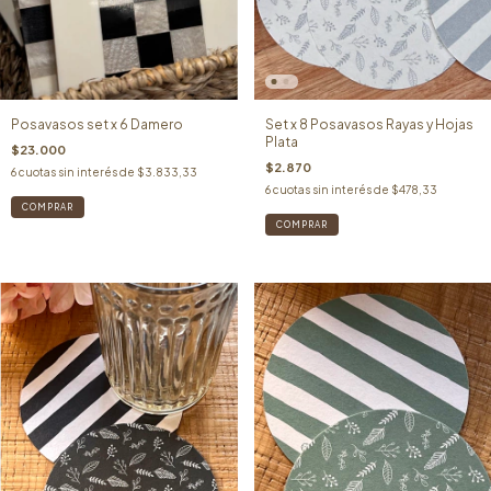
Posavasos set x 6 Damero
Set x 8 Posavasos Rayas y Hojas
Plata
$23.000
$2.870
6
cuotas sin interés de
$3.833,33
6
cuotas sin interés de
$478,33