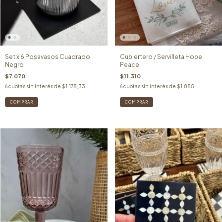
Set x 6 Posavasos Cuadrado
Cubiertero / Servilleta Hope
Negro
Peace
$7.070
$11.310
6
cuotas sin interés de
$1.178,33
6
cuotas sin interés de
$1.885