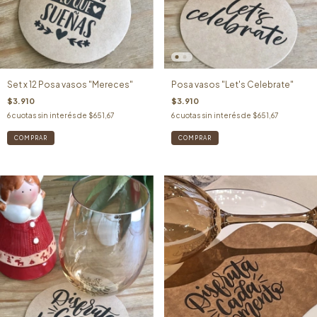
Set x 12 Posa vasos "Mereces"
Posa vasos "Let's Celebrate"
$3.910
$3.910
6
cuotas sin interés de
$651,67
6
cuotas sin interés de
$651,67