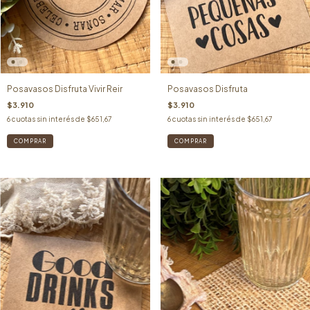
Posavasos Disfruta Vivir Reir
Posavasos Disfruta
$3.910
$3.910
6
cuotas sin interés de
$651,67
6
cuotas sin interés de
$651,67