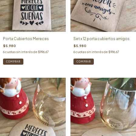
Porta Cubiertos Mereces
Set x 12 porta cubiertos amigos
$5.980
$5.980
6
cuotas sin interés de
$996,67
6
cuotas sin interés de
$996,67