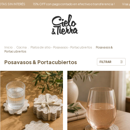
5% OFF con pago contado en efectivo o transferencia !
Visa y MasterCard 3 & 6 CUO
Inicio
.
Cocina
.
Platos de sitio - Posavasos - Portacubiertos
.
Posavasos &
Portacubiertos
Posavasos & Portacubiertos
FILTRAR