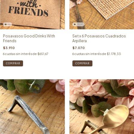
Posavasos Good Drinks With
Set x 6 Posavasos Cuadrados
Friends
Arpillera
$3.910
$7.070
6
cuotas sin interés de
$651,67
6
cuotas sin interés de
$1.178,33