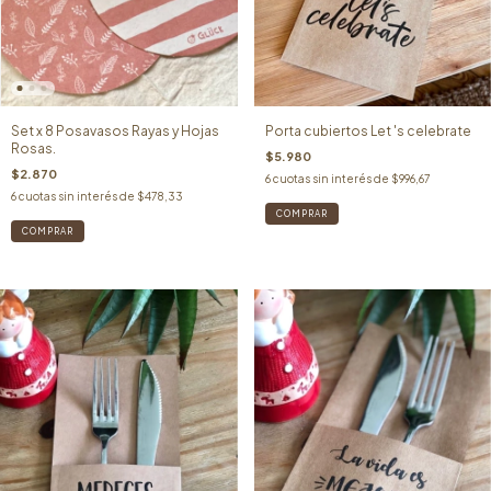
Set x 8 Posavasos Rayas y Hojas
Porta cubiertos Let 's celebrate
Rosas.
$5.980
$2.870
6
cuotas sin interés de
$996,67
6
cuotas sin interés de
$478,33