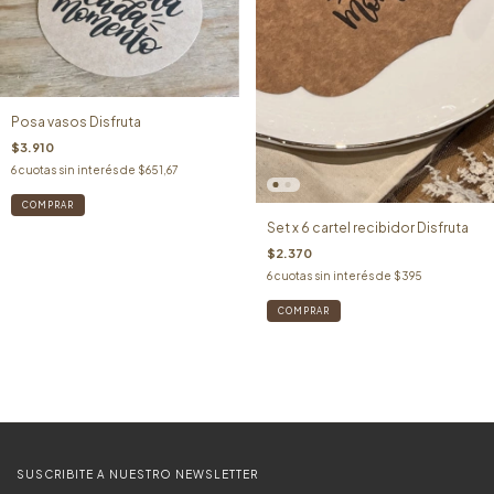
Posa vasos Disfruta
$3.910
6
cuotas sin interés de
$651,67
Set x 6 cartel recibidor Disfruta
$2.370
6
cuotas sin interés de
$395
SUSCRIBITE A NUESTRO NEWSLETTER