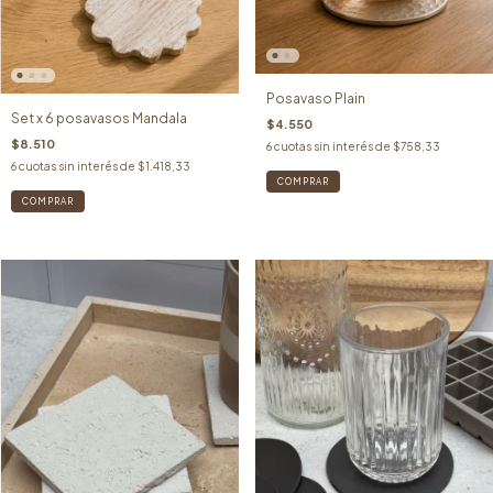
Posavaso Plain
Set x 6 posavasos Mandala
$4.550
$8.510
6
cuotas sin interés de
$758,33
6
cuotas sin interés de
$1.418,33