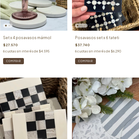
Set x 4 posavasos mármol
Posavasos set x 6 tateti
$27.570
$37.740
6
cuotas sin interés de
$4.595
6
cuotas sin interés de
$6.290