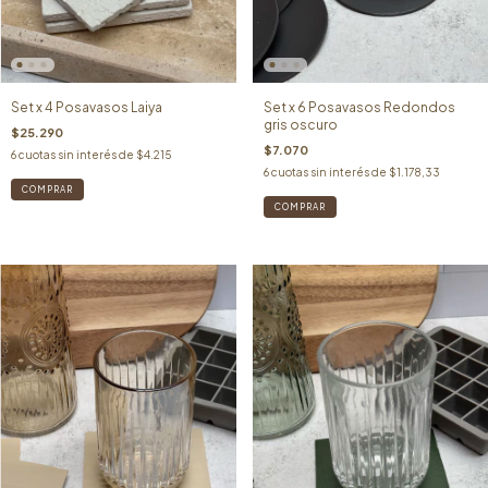
Set x 4 Posavasos Laiya
Set x 6 Posavasos Redondos
gris oscuro
$25.290
$7.070
6
cuotas sin interés de
$4.215
6
cuotas sin interés de
$1.178,33