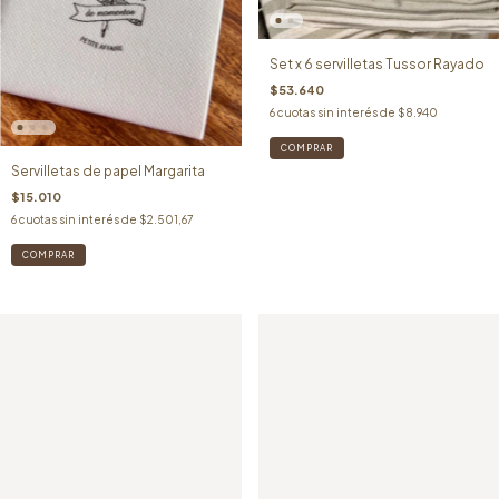
Set x 6 servilletas Tussor Rayado
$53.640
6
cuotas sin interés de
$8.940
Servilletas de papel Margarita
$15.010
6
cuotas sin interés de
$2.501,67