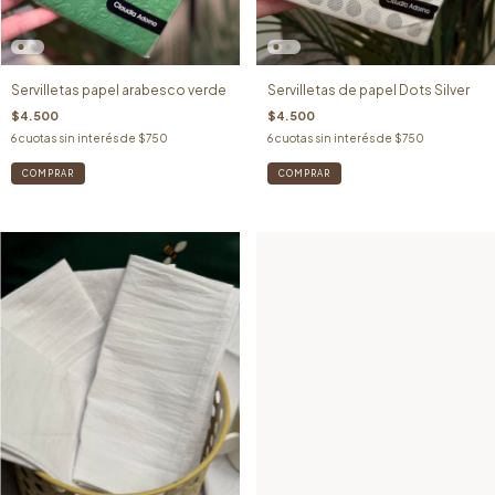
Servilletas papel arabesco verde
Servilletas de papel Dots Silver
$4.500
$4.500
6
cuotas sin interés de
$750
6
cuotas sin interés de
$750