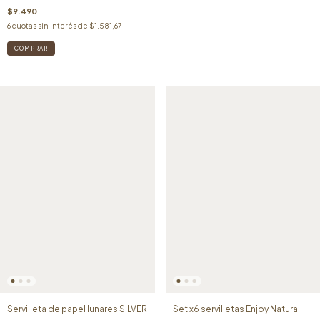
$9.490
6
cuotas sin interés de
$1.581,67
Servilleta de papel lunares SILVER
Set x6 servilletas Enjoy Natural