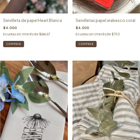
Servilletas papel arabesco coral
Servilleta de papel Heart Blanca
$4.500
$4.000
6
cuotas sin interés de
$750
6
cuotas sin interés de
$666,67