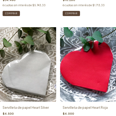
6
cuotas sin interés de
$5.743,33
6
cuotas sin interés de
$1.713,33
Servilleta de papel Heart Silver
Servilleta de papel Heart Roja
$4.500
$4.000