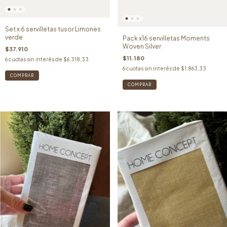
Set x 6 servilletas tusor Limones
verde
Pack x16 servilletas Moments
Woven Silver
$37.910
$11.180
6
cuotas sin interés de
$6.318,33
6
cuotas sin interés de
$1.863,33