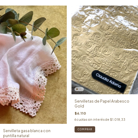
Servilletas de Papel Arabesco
Gold
$6.110
6
cuotas sin interés de
$1.018,33
Servilleta gasa blanca con
puntilla natural