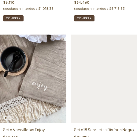
$6.110
$34.460
6
cuotas sin interés de
$1.018,33
6
cuotas sin interés de
$5.743,33
Set x 6 servilletas Enjoy
Set x 18 Servilletas Disfruta Negro
$34.460
$10.280