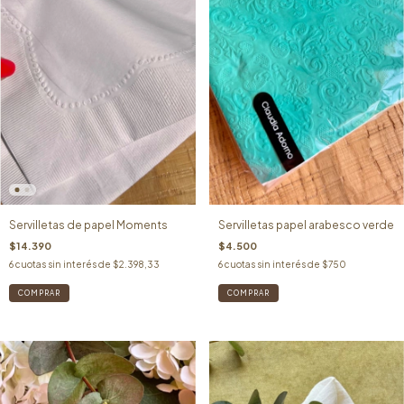
Servilletas de papel Moments
Servilletas papel arabesco verde
$14.390
$4.500
6
cuotas sin interés de
$2.398,33
6
cuotas sin interés de
$750