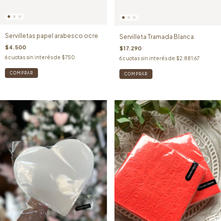
Servilletas papel arabesco ocre
Servilleta Tramada Blanca
$4.500
$17.290
6
cuotas sin interés de
$750
6
cuotas sin interés de
$2.881,67