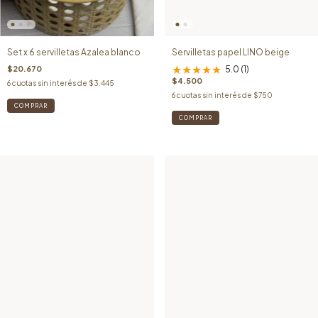
Set x 6 servilletas Azalea blanco
Servilletas papel LINO beige
★
★
★
★
★
$20.670
5.0 (1)
$4.500
6
cuotas sin interés de
$3.445
6
cuotas sin interés de
$750