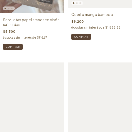
Cepillo mango bamboo
Servilletas papel arabesco visón
$9.200
satinadas
6
cuotas sin interés de
$1.533,33
$5.500
6
cuotas sin interés de
$916,67