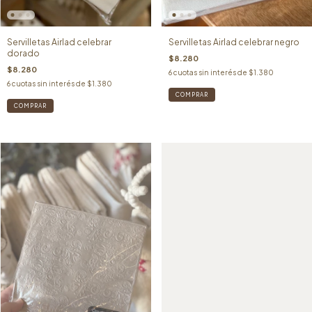
Servilletas Airlad celebrar
Servilletas Airlad celebrar negro
dorado
$8.280
$8.280
6
cuotas sin interés de
$1.380
6
cuotas sin interés de
$1.380