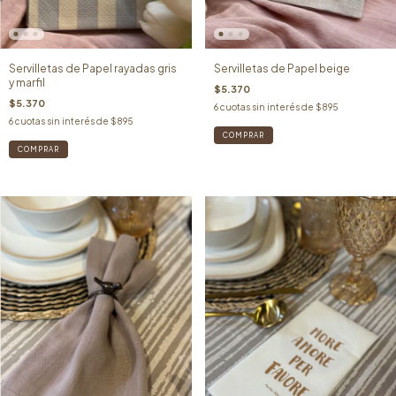
Servilletas de Papel rayadas gris
Servilletas de Papel beige
y marfil
$5.370
$5.370
6
cuotas sin interés de
$895
6
cuotas sin interés de
$895