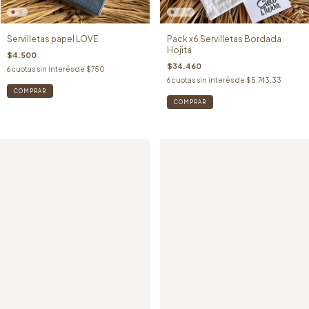
Servilletas papel LOVE
Pack x6 Servilletas Bordada
Hojita
$4.500
$34.460
6
cuotas sin interés de
$750
6
cuotas sin interés de
$5.743,33