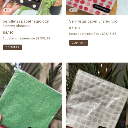
Servilletas papel negro con
Servilletas papel lunares rojo
lunares blancos
$6.110
$6.110
6
cuotas sin interés de
$1.018,33
6
cuotas sin interés de
$1.018,33