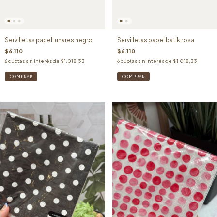
Servilletas papel lunares negro
Servilletas papel batik rosa
$6.110
$6.110
6
cuotas sin interés de
$1.018,33
6
cuotas sin interés de
$1.018,33