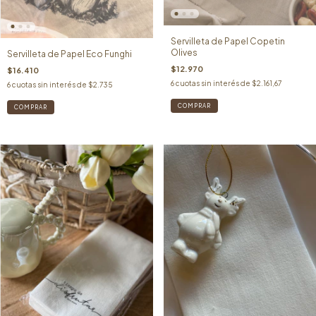
Servilleta de Papel Copetin
Olives
Servilleta de Papel Eco Funghi
$12.970
$16.410
6
cuotas sin interés de
$2.161,67
6
cuotas sin interés de
$2.735