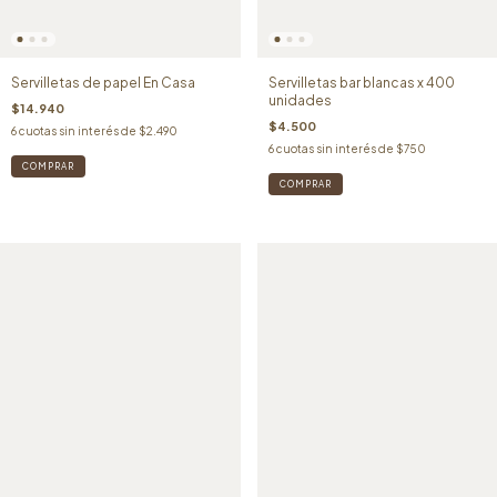
Servilletas de papel En Casa
Servilletas bar blancas x 400
unidades
$14.940
$4.500
6
cuotas sin interés de
$2.490
6
cuotas sin interés de
$750