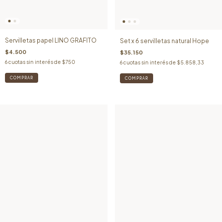
Servilletas papel LINO GRAFITO
Set x 6 servilletas natural Hope
$4.500
$35.150
6
cuotas sin interés de
$750
6
cuotas sin interés de
$5.858,33