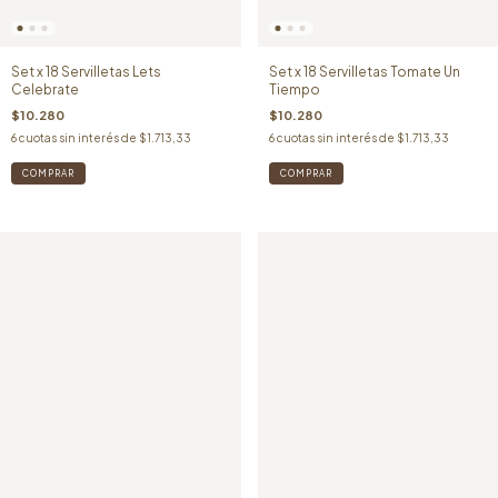
Set x 18 Servilletas Lets
Set x 18 Servilletas Tomate Un
Celebrate
Tiempo
$10.280
$10.280
6
cuotas sin interés de
$1.713,33
6
cuotas sin interés de
$1.713,33