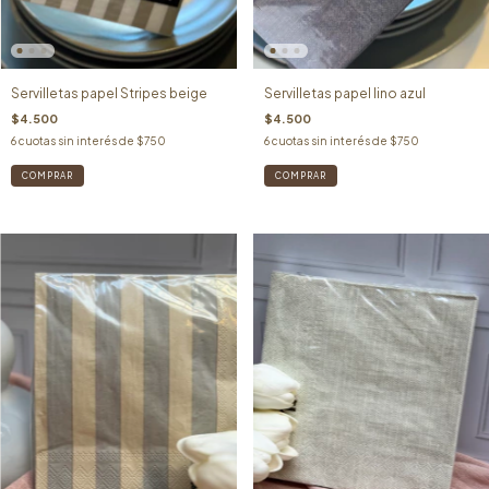
Servilletas papel Stripes beige
Servilletas papel lino azul
$4.500
$4.500
6
cuotas sin interés de
$750
6
cuotas sin interés de
$750