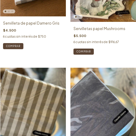
Servilleta de papel Damero Gris
Servilletas papel Mushrooms
$4.500
$5.500
6
cuotas sin interés de
$750
6
cuotas sin interés de
$916,67