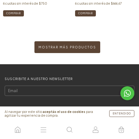
6
cuotas sin interés de
$750
6
cuotas sin interés de
$666,67
COMPRAR
MOSTRAR MÁS PRODUCTOS
SUSCRIBITE A NUESTRO NEWSLETTER
Al navegar por este sitio
aceptás el uso de cookies
para
ENTENDIDO
agilizar tu experiencia de compra.
0
CATEGORÍAS