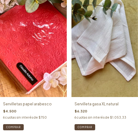
Servilletas papel arabesco
Servilleta gasa XL natural
$4.500
$6.320
6
cuotas sin interés de
$750
6
cuotas sin interés de
$1.053,33