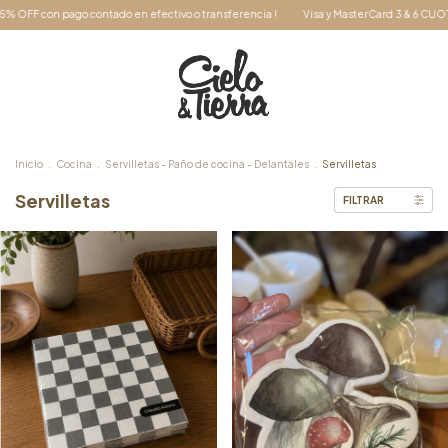
a !
Visa y MasterCard 3 & 6 CUOTAS SIN INTERÉS
15% OFF con pago contado en ef
Inicio
.
Cocina
.
Servilletas - Paño de cocina - Delantales
.
Servilletas
Servilletas
FILTRAR