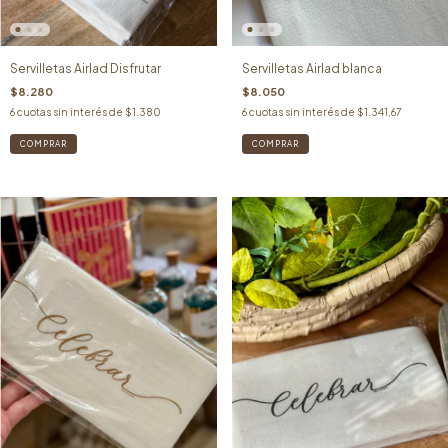
Servilletas Airlad Disfrutar
Servilletas Airlad blanca
$8.280
$8.050
6
cuotas sin interés de
$1.380
6
cuotas sin interés de
$1.341,67