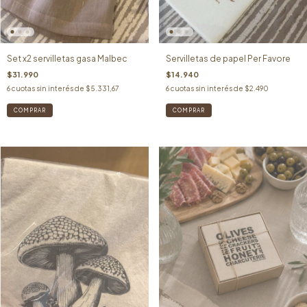
Set x2 servilletas gasa Malbec
Servilletas de papel Per Favore
$31.990
$14.940
6
cuotas sin interés de
$5.331,67
6
cuotas sin interés de
$2.490