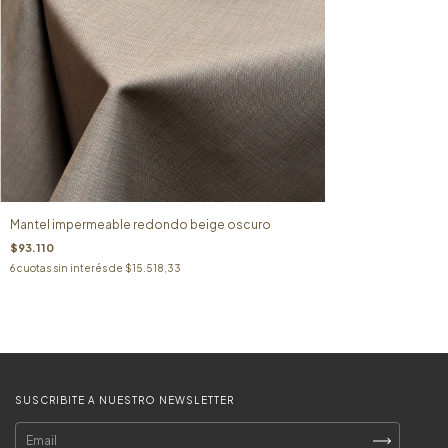
Mantel impermeable redondo beige oscuro
$93.110
6
cuotas sin interés de
$15.518,33
SUSCRIBITE A NUESTRO NEWSLETTER