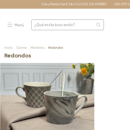
Visa y MasterCard 3 & 6 CUOTAS SIN INTERÉS
15% OFF con pa
Menú
Inicio
.
Cocina
.
Manteles
.
Redondos
Redondos