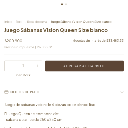
Inicio
.
Textil
.
Ropa de cama
.
Juego Sábanas Vision Queen Size blanco
Juego Sábanas Vision Queen Size blanco
$200.900
6
cuotas sin interés de
$33.483,33
Precio sin impuestos
$166.033,06
2
en stock
MEDIOS DE PAGO
Juego de sábanas vision de 4 piezas color blanco liso.
El juego Queen se compone de:
1 sábana de arriba de 250 x 250 cm