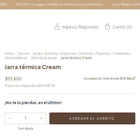
o contado en efectivo o transferencia !
Visa y MasterCard 3 & 6 CUOTAS SIN INTER
Ingresá
/
Registráte
Carrito
(
0
)
Inicio
.
Cocina
.
Jarras - Botellas - Dispenser - Hieleras - Fraperas - Cubeteras -
Decantadores
.
Botellas & Jarras
.
Jarra térmica Cream
Jarra térmica Cream
$113.800
6
cuotas sin interés de
$18.966,67
Precio sin impuestos
$94.049,59
¡No te lo pierdas, es el último!
1
en stock