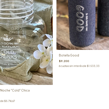
Botella Good
$9.200
6
cuotas sin interés de
$1.533,33
e Noche "Cold" Chica
s de
$5.716,67