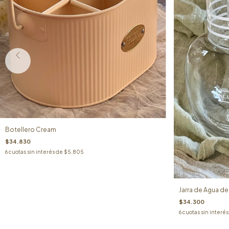
Botellero Cream
$34.830
6
cuotas sin interés de
$5.805
Jarra de Agua d
$34.300
6
cuotas sin interé