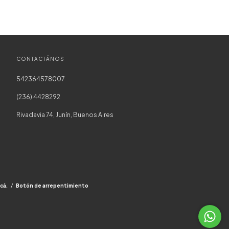
CONTACTÁNOS
542364578007
(236) 4428292
Rivadavia 74, Junín, Buenos Aires
cá.
/
Botón de arrepentimiento