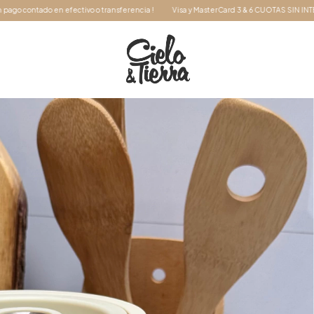
 o transferencia !
Visa y MasterCard 3 & 6 CUOTAS SIN INTERÉS
15% OFF con pag