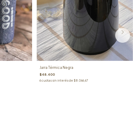
Jarra Térmica Negra
$48.400
6
cuotas sin interés de
$8.066,67