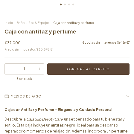
Inicio
.
Baño
.
Spa & Espejos
.
Caja con antifaz y perfume
Caja con antifaz y perfume
$37.000
6
cuotas sin interés de
$6.166,67
Precio sin impuestos
$30.578,51
3
en stock
MEDIOS DE PAGO
Caja con Antifaz y Perfume – Elegancia y Cuidado Personal
Descubre la
Caja Slip Beauty Care
, un set pensado para tu bienestar y
estilo. Esta caja incluye un
antifaz negro
, ideal para un descanso
reparador o momentos de relajación. Además, incorpora un
perfume